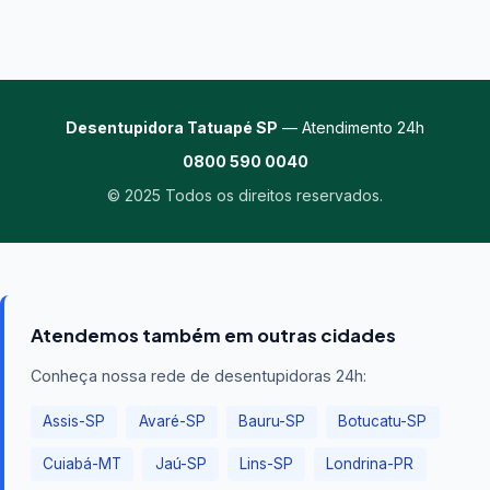
Desentupidora Tatuapé SP
— Atendimento 24h
0800 590 0040
© 2025 Todos os direitos reservados.
Atendemos também em outras cidades
Conheça nossa rede de desentupidoras 24h:
Assis-SP
Avaré-SP
Bauru-SP
Botucatu-SP
Cuiabá-MT
Jaú-SP
Lins-SP
Londrina-PR